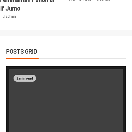
rif Jumo
4
admin
POSTS GRID
2 min read