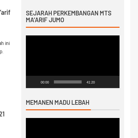
arif
SEJARAH PERKEMBANGAN MTS
MA’ARIF JUMO
Video
h ini
Player
p.
00:00
41:20
MEMANEN MADU LEBAH
21
Video
Player