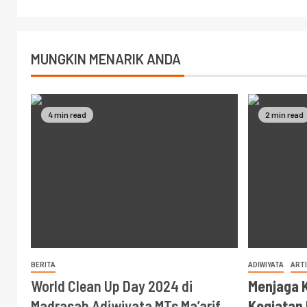
MUNGKIN MENARIK ANDA
4 min read
2 min read
BERITA
ADIWIYATA
ARTI
World Clean Up Day 2024 di
Menjaga 
Madrasah Adiwiyata MTs Ma’arif
Kegiatan