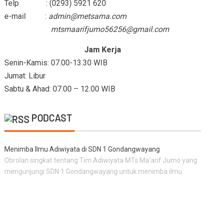
Telp : (0293) 5921 620
e-mail :
admin@metsama.com
mtsmaarifjumo56256@gmail.com
Jam Kerja
Senin-Kamis: 07.00-13.30 WIB
Jumat: Libur
Sabtu & Ahad: 07.00 – 12.00 WIB
PODCAST
Menimba Ilmu Adiwiyata di SDN 1 Gondangwayang
Obrolan singkat tentang Tim Adiwiyata MTs Ma'arif Jumo yang
mengunjungi SDN 1 Gondangwayang untuk menimba ilmu.