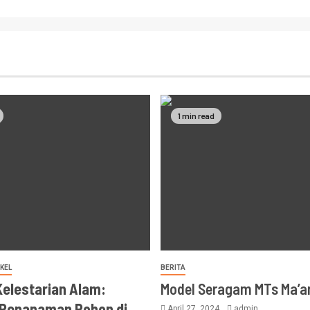
1 min read
KEL
BERITA
Kelestarian Alam:
Model Seragam MTs Ma’a
 Penanaman Pohon di
April 27, 2024
admin