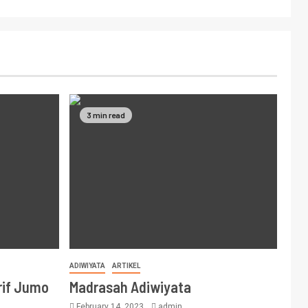
3 min read
ADIWIYATA
ARTIKEL
rif Jumo
Madrasah Adiwiyata
February 14, 2023
admin