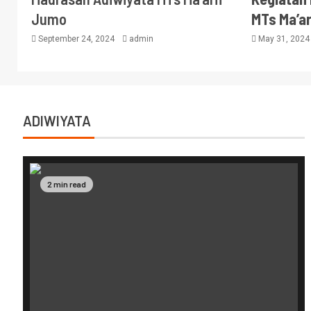
Jumo
MTs Ma’a
September 24, 2024
admin
May 31, 202
ADIWIYATA
2 min read