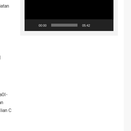
iatan
00:00
05:42
g
a0I-
an
lian C