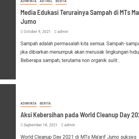
ADIWIYATA
ARTIKEL
BERITA
Media Edukasi Terurainya Sampah di MTs Ma’
Jumo
October 9, 2021
admin
Sampah adalah permasalah kita semua. Sampah-sampa
jika dibiarkan menumpuk akan merusak lingkungan hidu
Beberapa sampah, terutama non organik sulit...
ADIWIYATA
BERITA
Aksi Kebersihan pada World Cleanup Day 20
September 18, 2021
admin
World Cleanup Day 2021 di MTs Ma’arif Jumo sukses