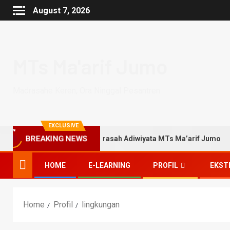
August 7, 2026
MTs Ma'arif Jumo
Madrasahe Keren, Ora Ninggal Pesantren
EXCLUSIVE
lean Up Day 2024 di Madrasah Adiwiyata MTs Ma’arif Jumo
BREAKING NEWS
HOME
E-LEARNING
PROFIL
EKST
Home
Profil
lingkungan