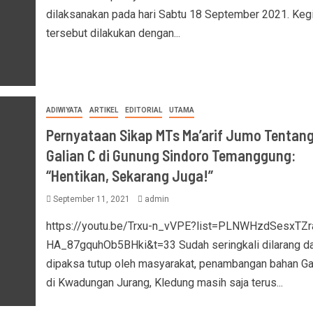
dilaksanakan pada hari Sabtu 18 September 2021. Keg
tersebut dilakukan dengan...
ADIWIYATA
ARTIKEL
EDITORIAL
UTAMA
Pernyataan Sikap MTs Ma’arif Jumo Tentan
Galian C di Gunung Sindoro Temanggung:
“Hentikan, Sekarang Juga!”
September 11, 2021
admin
https://youtu.be/Trxu-n_vVPE?list=PLNWHzdSesxTZr
HA_87gquhOb5BHki&t=33 Sudah seringkali dilarang d
dipaksa tutup oleh masyarakat, penambangan bahan Ga
di Kwadungan Jurang, Kledung masih saja terus...