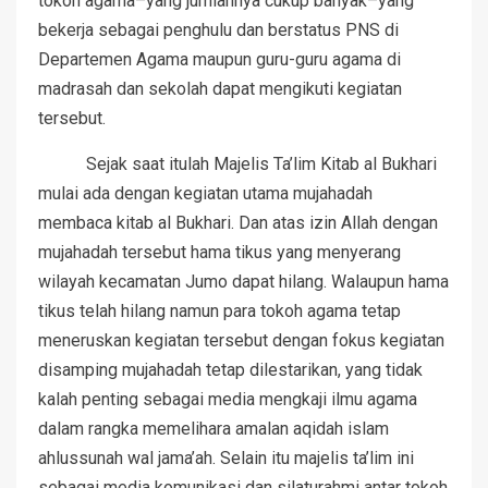
tokoh agama–yang jumlahnya cukup banyak–yang
bekerja sebagai penghulu dan berstatus PNS di
Departemen Agama maupun guru-guru agama di
madrasah dan sekolah dapat mengikuti kegiatan
tersebut.
Sejak saat itulah Majelis Ta’lim Kitab al Bukhari
mulai ada dengan kegiatan utama mujahadah
membaca kitab al Bukhari. Dan atas izin Allah dengan
mujahadah tersebut hama tikus yang menyerang
wilayah kecamatan Jumo dapat hilang. Walaupun hama
tikus telah hilang namun para tokoh agama tetap
meneruskan kegiatan tersebut dengan fokus kegiatan
disamping mujahadah tetap dilestarikan, yang tidak
kalah penting sebagai media mengkaji ilmu agama
dalam rangka memelihara amalan aqidah islam
ahlussunah wal jama’ah. Selain itu majelis ta’lim ini
sebagai media komunikasi dan silaturahmi antar tokoh