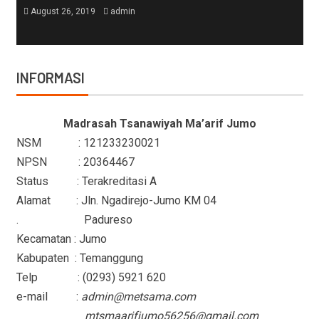
August 26, 2019
admin
INFORMASI
Madrasah Tsanawiyah Ma’arif Jumo
NSM : 121233230021
NPSN : 20364467
Status : Terakreditasi A
Alamat : Jln. Ngadirejo-Jumo KM 04
. Padureso
Kecamatan : Jumo
Kabupaten : Temanggung
Telp : (0293) 5921 620
e-mail :
admin@metsama.com
mtsmaarifjumo56256@gmail.com