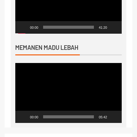
00:00
41:20
MEMANEN MADU LEBAH
Video
Player
00:00
05:42